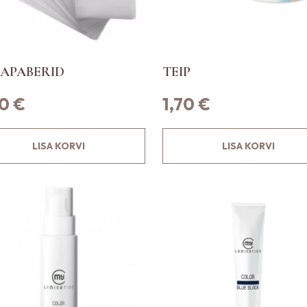
APABERID
TEIP
60
€
1,70
€
LISA KORVI
LISA KORVI