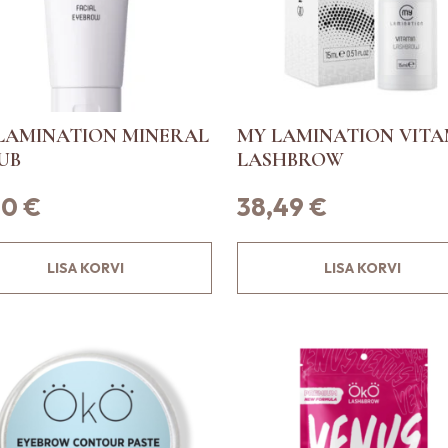
t
e
l
o
n
LAMINATION MINERAL
MY LAMINATION VITA
m
UB
LASHBROW
i
t
90
€
38,49
€
u
v
a
LISA KORVI
LISA KORVI
r
i
a
n
t
i
.