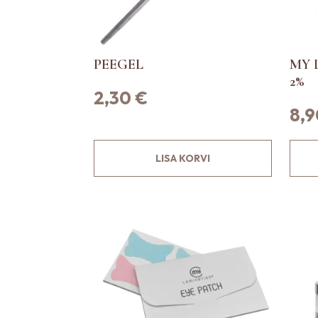
PEEGEL
MY 
2%
2,30
€
8,
LISA KORVI