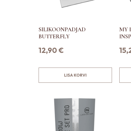
SILIKOONPADJAD
MY 
BUTTERFLY
INS
12,90
€
15
S
LISA KORVI
e
l
l
e
l
t
o
o