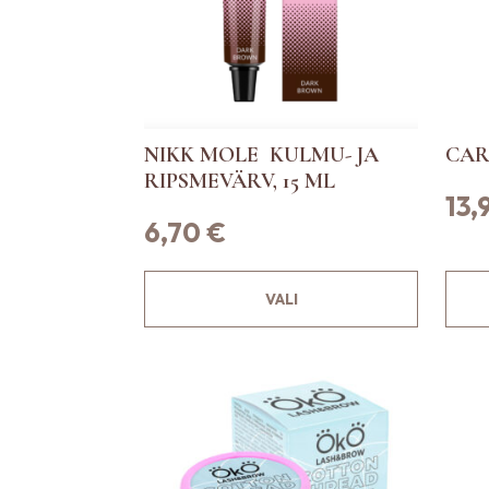
NIKK MOLE KULMU- JA
CAR
RIPSMEVÄRV, 15 ML
13,
6,70
€
S
VALI
e
l
l
e
l
t
o