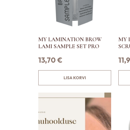
t
e
l
o
n
MY LAMINATION BROW
MY 
m
LAMI SAMPLE SET PRO
SCR
i
t
13,70
€
11,
u
v
a
LISA KORVI
r
i
a
n
t
i
.