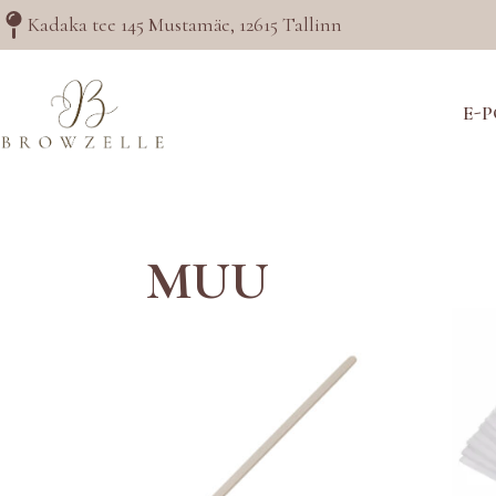
Kadaka tee 145 Mustamäe, 12615 Tallinn
E-
MUU