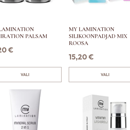
LAMINATION
MY LAMINATION
PIRATION PALSAM
SILIKOONPADJAD MIX
ROOSA
,20
€
15,20
€
S
VALI
VALI
e
l
l
e
l
t
o
o