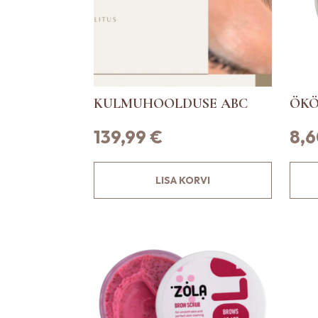
V
a
l
i
k
KULMUHOOLDUSE ABC
ÖKÖ
u
i
139,99
€
8,
d
s
a
LISA KORVI
a
b
t
e
h
a
t
o