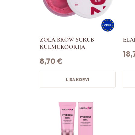
o
t
e
l
e
ZOLA BROW SCRUB
ELA
h
KULMUKOORIJA
e
18
8,70
€
l
.
LISA KORVI