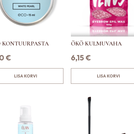
V
a
l
i
k
 KONTUURPASTA
ÖKÖ KULMUVAHA
u
i
60
€
6,15
€
d
s
a
LISA KORVI
LISA KORVI
a
b
t
e
h
a
t
o