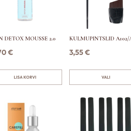
o
t
e
l
e
N DETOX MOUSSE 2.0
KULMUPINTSLID A102/
h
e
,70
€
3,55
€
l
.
S
LISA KORVI
VALI
e
l
l
e
l
t
o