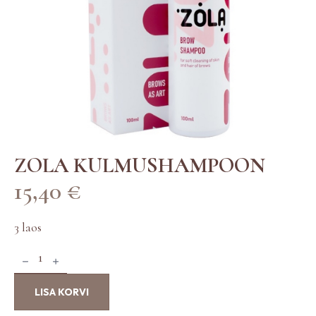
ZOLA KULMUSHAMPOON
15,40
€
3 laos
Z
o
l
LISA KORVI
a
k