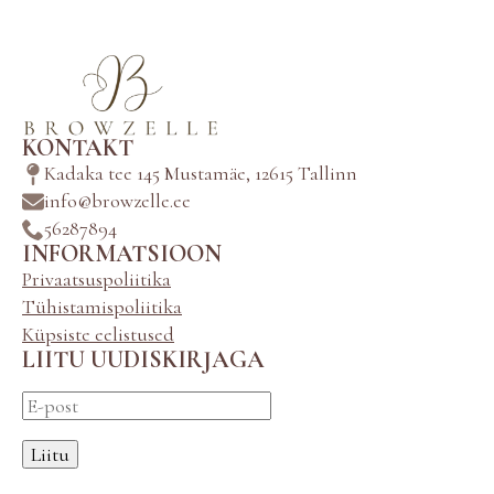
KONTAKT
Kadaka tee 145 Mustamäe, 12615 Tallinn
info@browzelle.ee
56287894
INFORMATSIOON
Privaatsuspoliitika
Tühistamispoliitika
Küpsiste eelistused
LIITU UUDISKIRJAGA
Liitu