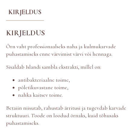
u
l
KIRJELDUS
m
u
s
KIRJELDUS
h
a
m
Õrn vaht professionaalseks naha ja kulmukarvade
p
puhastamiseks enne värvimist värvi või hennaga.
o
o
Sisaldab Islandi sambla ekstrakti, millel on:
n
k
antibakteriaalne toime,
o
põletikuvastane toime,
g
u
nahka kaitsev toime.
s
Betaiin niisutab, rahustab ärritusi ja tugevdab karvade
struktuuri. Toode on loodud õrnaks, kuid tõhusaks
puhastamiseks.