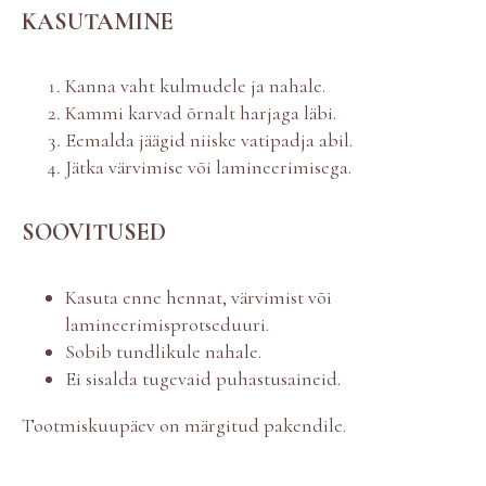
KASUTAMINE
Kanna vaht kulmudele ja nahale.
Kammi karvad õrnalt harjaga läbi.
Eemalda jäägid niiske vatipadja abil.
Jätka värvimise või lamineerimisega.
SOOVITUSED
Kasuta enne hennat, värvimist või
lamineerimisprotseduuri.
Sobib tundlikule nahale.
Ei sisalda tugevaid puhastusaineid.
Tootmiskuupäev on märgitud pakendile.