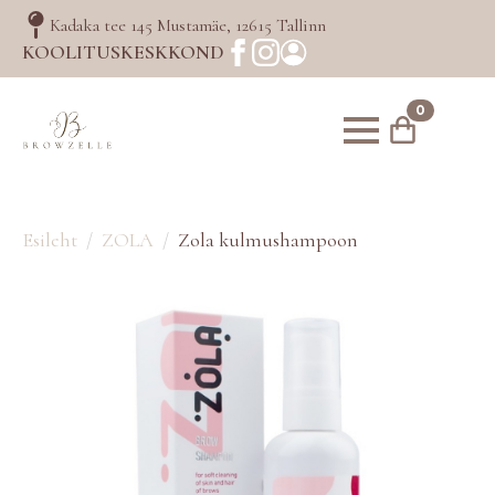
Kadaka tee 145 Mustamäe, 12615 Tallinn
KOOLITUSKESKKOND
0
Esileht
ZOLA
Zola kulmushampoon