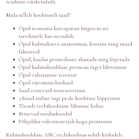
teadmisi värskendada.
Mida sellelt koolituselt saad?
Õpid teostama korrapärast hügieeni nii
tarvikutele kui iseendale
Õpid kulmukarva anatoomiat, koostist ning muid
faktoreid
Õpid, kuidas protseduuri alustada ning lõpetada
Õpid kulmuhoolduse protsessi õiget läbiviimist
Õpid vahatamise teooriat
Õpid värvimistehnikaid
Saad erinevaid tootesoovitusi
3 kuud online tugi peale koolituse lõppemist
Tõendi veebikoolituse läbimise kohta
Erinevad sooduskoodid
Põhjaliku videomaterjali kogu protsessist
Kulmuhoolduse ABC veebikoolitus sobib kõikidele