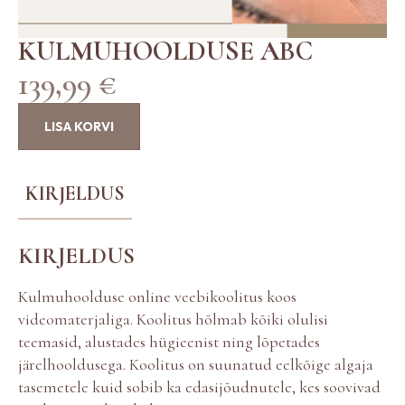
KULMUHOOLDUSE ABC
139,99
€
LISA KORVI
KIRJELDUS
KIRJELDUS
Kulmuhoolduse online veebikoolitus koos
videomaterjaliga. Koolitus hõlmab kõiki olulisi
teemasid, alustades hügieenist ning lõpetades
järelhooldusega. Koolitus on suunatud eelkõige algaja
tasemetele kuid sobib ka edasijõudnutele, kes soovivad