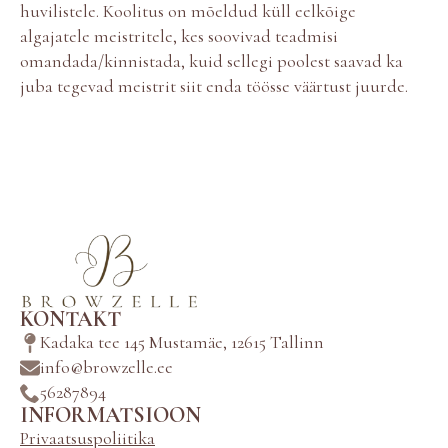
huvilistele. Koolitus on mõeldud küll eelkõige
algajatele meistritele, kes soovivad teadmisi
omandada/kinnistada, kuid sellegi poolest saavad ka
juba tegevad meistrit siit enda töösse väärtust juurde.
KONTAKT
Kadaka tee 145 Mustamäe, 12615 Tallinn
info@browzelle.ee
56287894
INFORMATSIOON
Privaatsuspoliitika