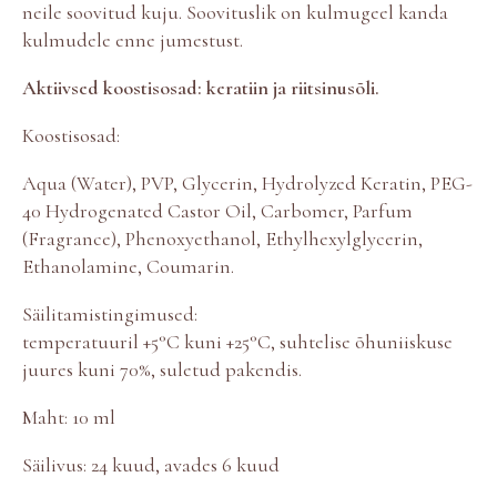
u
neile soovitud kuju. Soovituslik on kulmugeel kanda
l
kulmudele enne jumestust.
m
u
Aktiivsed koostisosad: keratiin ja riitsinusõli.
g
e
Koostisosad:
e
l
Aqua (Water), PVP, Glycerin, Hydrolyzed Keratin, PEG-
k
o
40 Hydrogenated Castor Oil, Carbomer, Parfum
g
(Fragrance), Phenoxyethanol, Ethylhexylglycerin,
u
Ethanolamine, Coumarin.
s
Säilitamistingimused:
temperatuuril +5°C kuni +25°C, suhtelise õhuniiskuse
juures kuni 70%, suletud pakendis.
Maht: 10 ml
Säilivus: 24 kuud, avades 6 kuud