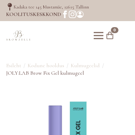
Kadaka tee 145 Mustamäe, 12615 Tallinn
KOOLITUSKESKKOND
0
Esileht
Kodune hooldus
Kulmugeelid
JOLY:LAB Brow Fix Gel kulmugeel