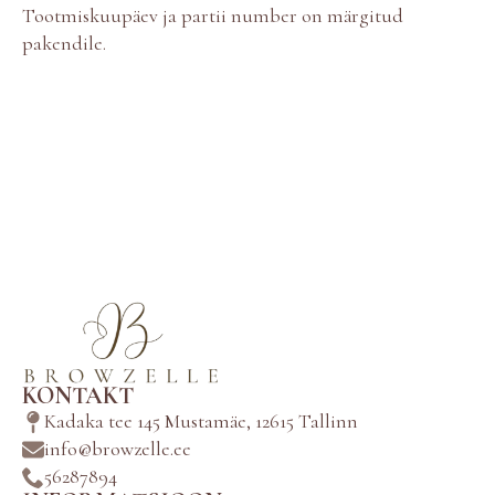
Tootmiskuupäev ja partii number on märgitud
pakendile.
KONTAKT
Kadaka tee 145 Mustamäe, 12615 Tallinn
info@browzelle.ee
56287894