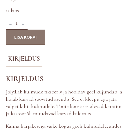
15 laos
J
O
L
LISA KORVI
Y
:
L
A
KIRJELDUS
B
B
r
KIRJELDUS
o
w
F
Joly:Lab kulmude fikseeriv ja hooldav geel kujundab ja
i
hoiab karvad soovitud asendis. See ei kleepu ega jäta
x
valget kihti kulmudele. Toote koostises olevad keratiin
G
ja kastoorõli muudavad karvad läikivaks.
e
l
Kanna harjakesega väike kogus geeli kulmudele, andes
k