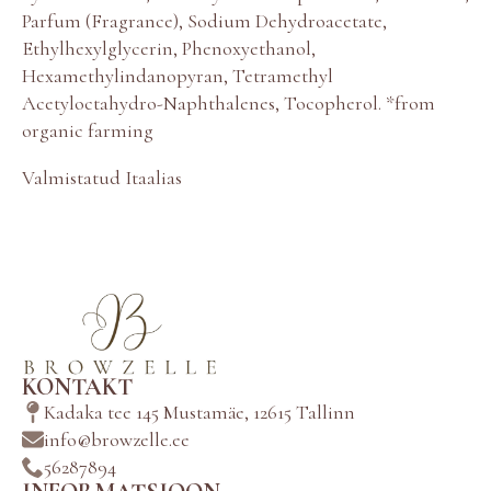
Parfum (Fragrance), Sodium Dehydroacetate,
Ethylhexylglycerin, Phenoxyethanol,
Hexamethylindanopyran, Tetramethyl
Acetyloctahydro-Naphthalenes, Tocopherol. *from
organic farming
Valmistatud Itaalias
KONTAKT
Kadaka tee 145 Mustamäe, 12615 Tallinn
info@browzelle.ee
56287894