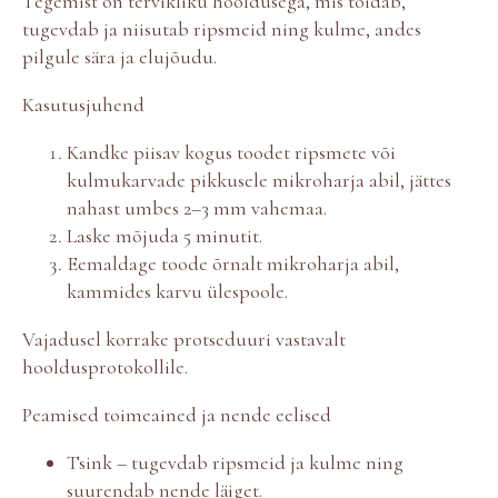
Tegemist on tervikliku hooldusega, mis toidab,
w
1
tugevdab ja niisutab ripsmeid ning kulme, andes
m
pilgule sära ja elujõudu.
l
k
Kasutusjuhend
o
g
Kandke piisav kogus toodet ripsmete või
u
kulmukarvade pikkusele mikroharja abil, jättes
s
nahast umbes 2–3 mm vahemaa.
Laske mõjuda 5 minutit.
Eemaldage toode õrnalt mikroharja abil,
kammides karvu ülespoole.
Vajadusel korrake protseduuri vastavalt
hooldusprotokollile.
Peamised toimeained ja nende eelised
Tsink – tugevdab ripsmeid ja kulme ning
suurendab nende läiget.