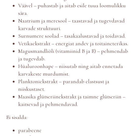
Väävel – puhastab ja aitab esile tuua loomulikku
sära.
Naatrium ja meresool – taastavad ja tugevdavad
karvade struktuuri.
Surnumere soolad – tasakaalustavad ja toidavad.
Vetikaekstrakt – energiat andev ja toitaineterikas.
Magusmandliõli (vitamiinid B ja E) – pehmendab
ja tugevdab.
Hüaluroonhape – niisutab ning aitab ennetada
karvakeste murdumist.
Planktoniekstrakt – parandab elastsust ja
niiskustaset.
Maasika glütseriinekstrakt ja taimne glütseriin –
kaitsevad ja pehmendavad.
Ei sisalda:
parabeene