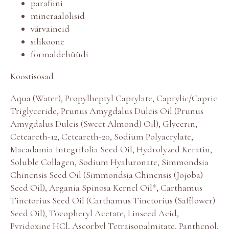
parafiini
mineraalõlisid
värvaineid
silikoone
formaldehüüdi
Koostisosad
Aqua (Water), Propylheptyl Caprylate, Caprylic/Capric
Triglyceride, Prunus Amygdalus Dulcis Oil (Prunus
Amygdalus Dulcis (Sweet Almond) Oil), Glycerin,
Ceteareth-12, Ceteareth-20, Sodium Polyacrylate,
Macadamia Integrifolia Seed Oil, Hydrolyzed Keratin,
Soluble Collagen, Sodium Hyaluronate, Simmondsia
Chinensis Seed Oil (Simmondsia Chinensis (Jojoba)
Seed Oil), Argania Spinosa Kernel Oil*, Carthamus
Tinctorius Seed Oil (Carthamus Tinctorius (Safflower)
Seed Oil), Tocopheryl Acetate, Linseed Acid,
Pyridoxine HCl, Ascorbyl Tetraisopalmitate, Panthenol,