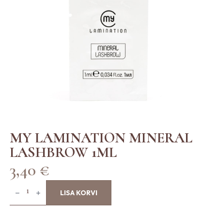
MY LAMINATION MINERAL
LASHBROW 1ML
3,40
€
M
y
LISA KORVI
L
a