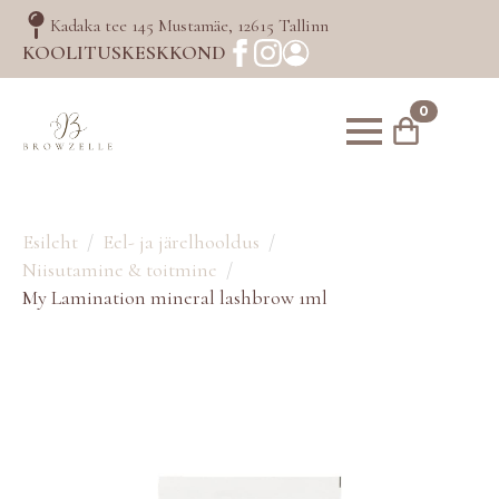
Kadaka tee 145 Mustamäe, 12615 Tallinn
KOOLITUSKESKKOND
0
Esileht
Eel- ja järelhooldus
Niisutamine & toitmine
My Lamination mineral lashbrow 1ml