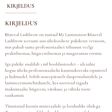
m
KIRJELDUS
i
n
a
KIRJELDUS
t
i
o
Mineral Lashbrow on tuntud My Lamination Mineral
n
Lashbrow seerumi uus ühekordsete pakikeste versioon,
m
mis pakub sama professionaalset tõhusust veelgi
i
n
praktilisemas, hügieenilisemas ja mugavamas vormis.
e
r
Iga pakike sisaldab 1 ml hooldustoodet – ideaalne
a
kogus üheks professionaalseks kasutuskorraks ripsmetel
l
ja kulmudel. Sobib suurepäraselt iluspetsialistidele ja
l
lamineerimistehnikutele, kes soovivad tagada
a
s
maksimaalse hügieeni, värskuse ja vältida toote
h
raiskamist.
b
r
Täiustatud koostis mineraalide ja looduslike õlidega.
o