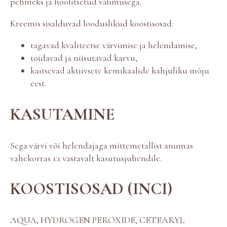
pehmeks ja hoolitsetud välimusega.
Kreemis sisalduvad looduslikud koostisosad:
tagavad kvaliteetse värvimise ja helendamise,
toidavad ja niisutavad karvu,
kaitsevad aktiivsete kemikaalide kahjuliku mõju
eest.
KASUTAMINE
Sega värvi või helendajaga mittemetallist anumas
vahekorras 1:1 vastavalt kasutusjuhendile.
KOOSTISOSAD (INCI)
AQUA, HYDROGEN PEROXIDE, CETEARYL