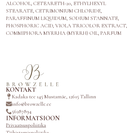
ALCOHOL, CETEARETH-20, ETHYLHEXYL
STEARATE, CETRIMONIUM CHLORIDE,
PARAFFINUM LIQUIDUM, SODIUM STANNATE,
PHOSPHORIC ACID, VIOLA TRICOLOR EXTRACT,
COMMIPHORA MYRRHA (MYRRH) OIL, PARFUM
KONTAKT
Kadaka tee 145 Mustamäe, 12615 Tallinn
info@browzelle.ee
56287894
INFORMATSIOON
Privaatsuspoliitika
Tühistamispoliitika