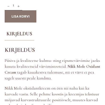
N
i
k
LISA KORVI
k
M
o
l
KIRJELDUS
e
v
e
KIRJELDUS
s
i
n
Püsiva ja kvaliteetse kulmu- ning ripsmevärvimise jaoks
i
kasuta kvaliteetseid värvimistooteid.
Nikk Mole Oxidant
k
Cream
tagab kauakestva tulemuse, nii et värvi ei pea
3
sageli uuesti peale kandma.
%
k
Nikk Mole oksüdantkreem on õrn nii naha kui ka
o
g
karvade vastu. Selle pehme koostis ja kreemjas tekstuur
u
mõjuvad karvastruktuurile positiivselt, muutes karvad
s