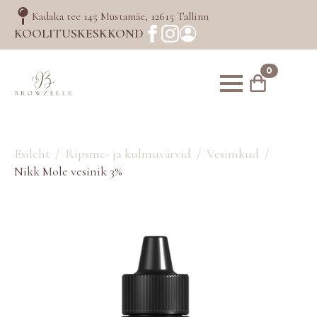
Kadaka tee 145 Mustamäe, 12615 Tallinn
KOOLITUSKESKKOND
0
Esileht
Ripsme- ja kulmuvärvid
Vesinikud
Nikk Mole vesinik 3%