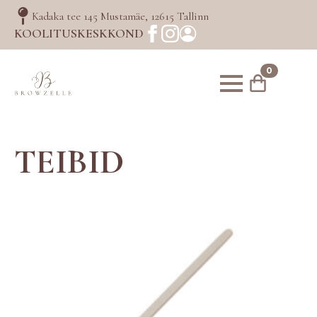
Kadaka tee 145 Mustamäe, 12615 Tallinn
KOOLITUSKESKKOND
0
TEIBID