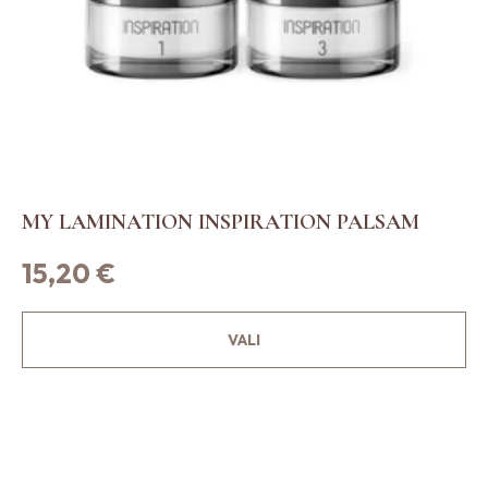
MY LAMINATION INSPIRATION PALSAM
15,20
€
S
VALI
e
l
l
e
l
t