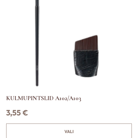
KULMUPINTSLID A102/A103
3,55
€
S
VALI
e