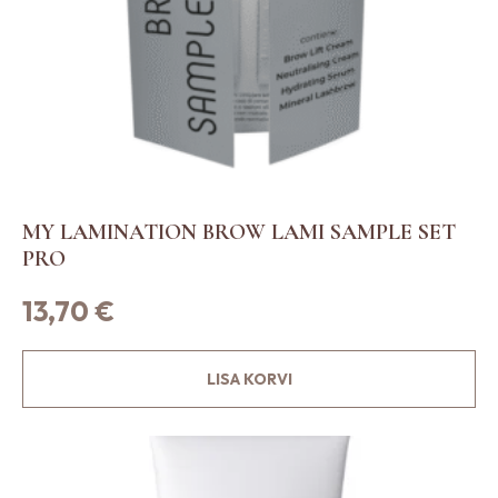
a
a
b
t
e
h
a
t
MY LAMINATION BROW LAMI SAMPLE SET
o
PRO
o
t
13,70
€
e
l
LISA KORVI
e
h
e
l
.