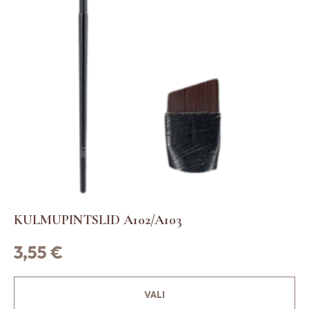
KULMUPINTSLID A102/A103
3,55
€
S
VALI
e