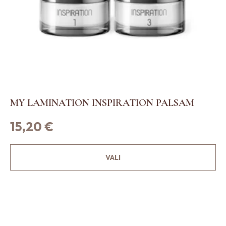
MY LAMINATION INSPIRATION PALSAM
15,20
€
S
VALI
e
l
l
e
l
t