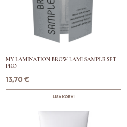
a
a
b
t
e
h
a
t
MY LAMINATION BROW LAMI SAMPLE SET
o
PRO
o
t
13,70
€
e
l
LISA KORVI
e
h
e
l
.