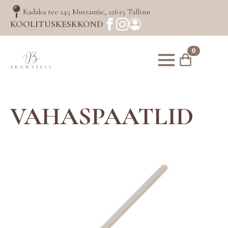
Kadaka tee 145 Mustamäe, 12615 Tallinn
KOOLITUSKESKKOND
0
VAHASPAATLID