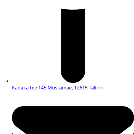
Kadaka tee 145 Mustamäe, 12615 Tallinn