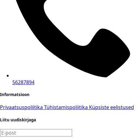
56287894
Informatsioon
Privaatsuspoliitika
Tühistamispoliitika
Küpsiste eelistused
Liitu uudiskirjaga