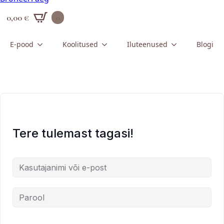
0,00
€
0
E-pood
Koolitused
Iluteenused
Blogi
Tere tulemast tagasi!