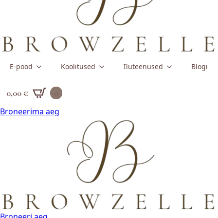
E-pood
Koolitused
Iluteenused
Blogi
0,00
€
0
Broneerima aeg
Broneeri aeg