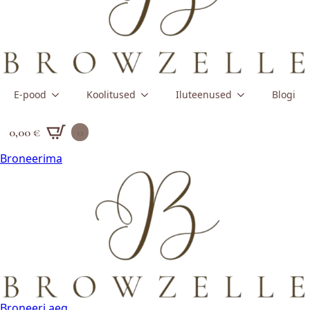
E-pood
Koolitused
Iluteenused
Blogi
0,00
€
0
Broneerima
Broneeri aeg