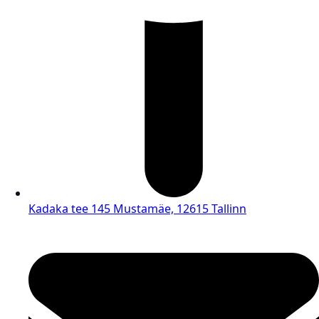
Kadaka tee 145 Mustamäe, 12615 Tallinn