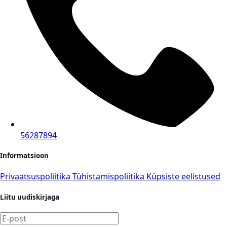
56287894
Informatsioon
Privaatsuspoliitika
Tühistamispoliitika
Küpsiste eelistused
Liitu uudiskirjaga