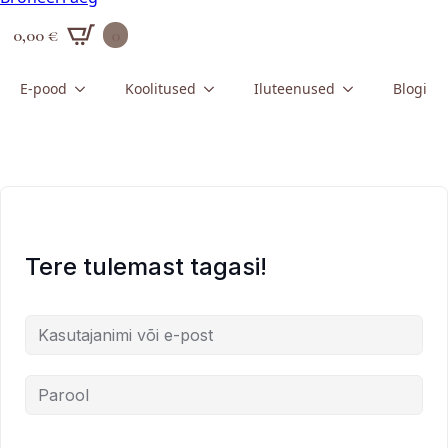
0,00
€
0
E-pood
Koolitused
Iluteenused
Blogi
Tere tulemast tagasi!