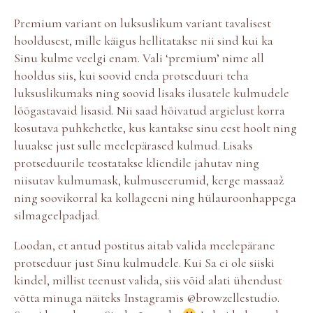
Premium variant on luksuslikum variant tavalisest
hooldusest, mille käigus hellitatakse nii sind kui ka
Sinu kulme veelgi enam.
Vali ‘premium’ nime all
hooldus
siis, kui soovid enda protseduuri teha
luksuslikumaks ning soovid lisaks ilusatele kulmudele
lõõgastavaid lisasid. Nii saad hõivatud argielust korra
kosutava puhkehetke, kus kantakse sinu eest hoolt ning
luuakse just sulle meelepärased kulmud. Lisaks
protseduurile teostatakse kliendile jahutav ning
niisutav kulmumask, kulmuseerumid, kerge massaaž
ning soovikorral ka kollageeni ning hülauroonhappega
silmageelpadjad.
Loodan, et antud postitus aitab valida meelepärane
protseduur just Sinu kulmudele. Kui Sa ei ole siiski
kindel, millist teenust valida, siis võid alati ühendust
võtta minuga näiteks Instagramis @browzellestudio.