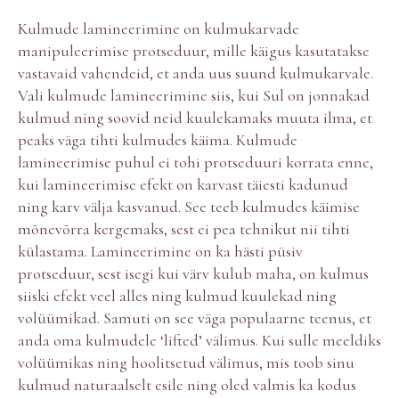
Kulmude lamineerimine on kulmukarvade
manipuleerimise protseduur, mille käigus kasutatakse
vastavaid vahendeid, et anda uus suund kulmukarvale.
Vali kulmude lamineerimine siis, kui Sul on jonnakad
kulmud ning soovid neid kuulekamaks muuta ilma, et
peaks väga tihti kulmudes käima. Kulmude
lamineerimise puhul ei tohi protseduuri korrata enne,
kui lamineerimise efekt on karvast täiesti kadunud
ning karv välja kasvanud. See teeb kulmudes käimise
mõnevõrra kergemaks, sest ei pea tehnikut nii tihti
külastama. Lamineerimine on ka hästi püsiv
protseduur, sest isegi kui värv kulub maha, on kulmus
siiski efekt veel alles ning kulmud kuulekad ning
volüümikad. Samuti on see väga populaarne teenus, et
anda oma kulmudele ‘lifted’ välimus. Kui sulle meeldiks
volüümikas ning
hoolitsetud välimus, mis toob sinu
kulmud naturaalselt esile ning oled valmis ka kodus