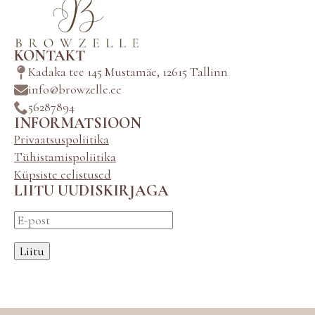
KONTAKT
Kadaka tee 145 Mustamäe, 12615 Tallinn
info@browzelle.ee
56287894
INFORMATSIOON
Privaatsuspoliitika
Tühistamispoliitika
Küpsiste eelistused
LIITU UUDISKIRJAGA
Liitu