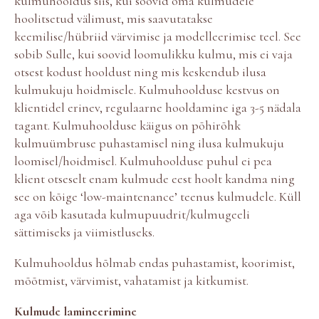
kulmuhooldus siis, kui soovid oma kulmudele
hoolitsetud välimust, mis saavutatakse
keemilise/hübriid värvimise ja modelleerimise teel. See
sobib Sulle, kui soovid loomulikku kulmu, mis ei vaja
otsest kodust hooldust ning mis keskendub ilusa
kulmukuju hoidmisele. Kulmuhoolduse kestvus on
klientidel erinev, regulaarne hooldamine iga 3-5 nädala
tagant. Kulmuhoolduse käigus on põhirõhk
kulmuümbruse puhastamisel ning ilusa kulmukuju
loomisel/hoidmisel. Kulmuhoolduse puhul ei pea
klient otseselt enam kulmude eest hoolt kandma ning
see on kõige ‘low-maintenance’ teenus kulmudele. Küll
aga võib kasutada kulmupuudrit/kulmugeeli
sättimiseks ja viimistluseks.
Kulmuhooldus hõlmab endas puhastamist, koorimist,
mõõtmist, värvimist, vahatamist ja kitkumist.
Kulmude lamineerimine