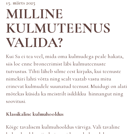
15. märts 2025
MILLINE
KULMUTEENUS
VALIDA?
Kui Sa ei tea veel, mida oma kulmudega peale hakata,
siis loe enne broneerimist läbi kulmuteenuste
tutvustus. Tihti läheb silme eest kirjuks, kui teenuste
nimekiri lahti võtta ning sealt vaatab vastu mitu
erinevat kulmudele suunatud teenust. Muidugi on alati
mõtekas küsida ka meistrilt isiklikku hinnangut ning
soovitusi.
Klassikaline kulmuhooldus
Kõige tavalisem kulmuhooldus värviga. Vali tavaline