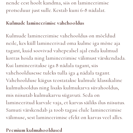
nende eest hoolt kandma, siis on lamineerimise
protseduur just sulle. Kestab kuni 6-8 nädalat.
Kulmude lamineerimise vahehooldus
Kulmude lamineerimise vahehooldus on mõeldud
neile, kes küll lamineerivad oma kulme iga mõne aja
tagant, kuid soovivad vahepealsel ajal enda kulmud
korras hoida ning lamineerimise välimust värskendada.
Kui lamineeritakse iga 8 nädala tagant, siis
vahehooldusesse tuleks tulla iga 4 nädala tagant.
Vahehoolduse käigus teostatakse kulmule klassikaline
kulmuhooldus ning lisaks kulmukarva süvahooldus,
mis niisutab kulmukarvu sügavuti. Seda on
lamineeritud karvale vaja, et karvas säiliks ilus niisutus.
Samuti värskendab ja toob tagasi elule lamineerimise
välimuse, sest lamineerimise efekt on karvas veel alles.
Premium kulmuhooldused